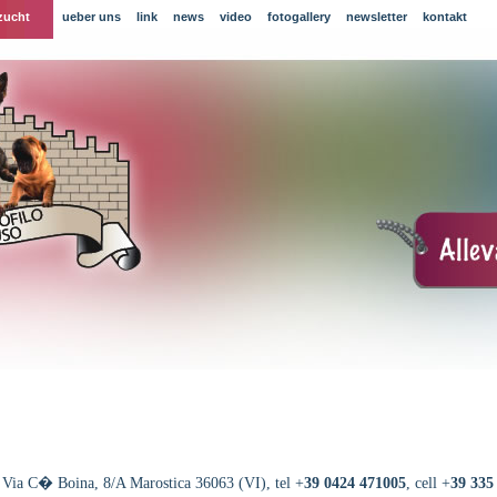
zucht
ueber uns
link
news
video
fotogallery
newsletter
kontakt
 Via C� Boina, 8/A Marostica 36063 (VI), tel +
39 0424 471005
, cell +
39 335